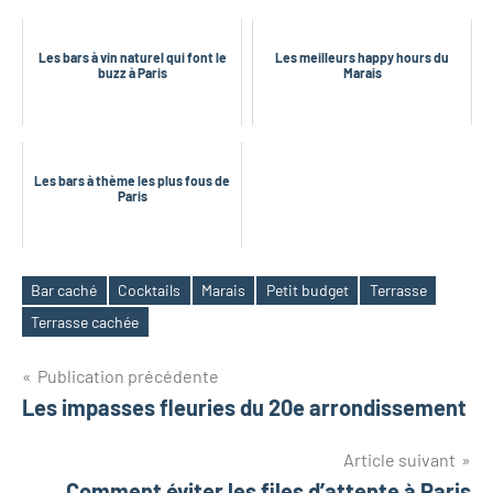
Les bars à vin naturel qui font le
Les meilleurs happy hours du
buzz à Paris
Marais
Les bars à thème les plus fous de
Paris
Bar caché
Cocktails
Marais
Petit budget
Terrasse
Étiquettes
Terrasse cachée
Navigation
Publication précédente
Les impasses fleuries du 20e arrondissement
de
l’article
Article suivant
Comment éviter les files d’attente à Paris