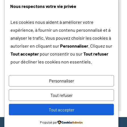
Nous respectons votre vie privée
Autres
Bars & Speakeasy
Les cookies nous aident à améliorer votre
Événements
expérience, à fournir un contenu personnalisé et à
Expériences
analyser le trafic. Vous pouvez choisir les cookies à
Gastronomie
autoriser en cliquant sur
Personnaliser
. Cliquez sur
Paris Secret
Tout accepter
pour consentir ou sur
Tout refuser
Pratique
pour décliner les cookies non essentiels.
Quartiers
Quoi faire
Personnaliser
Restaurant
Tourisme
Tout refuser
Visites Insolites
Tout accepter
Propulsé par
Thème WordPress : Occasio par ThemeZee.