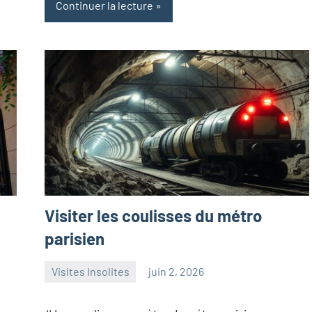
Continuer la lecture
Visiter les coulisses du métro
parisien
Visites Insolites
juin 2, 2026
paris
Aucun
commentaire