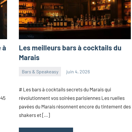
e à
Les meilleurs bars à cocktails du
Marais
Bars & Speakeasy
juin 4, 2026
paris
Aucun
commentaire
# Les bars à cocktails secrets du Marais qui
*45
révolutionnent vos soirées parisiennes Les ruelles
pavées du Marais résonnent encore du tintement des
shakers et […]