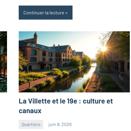
Continuer la lecture
La Villette et le 19e : culture et
canaux
Quartiers
juin 8, 2026
paris
Aucun