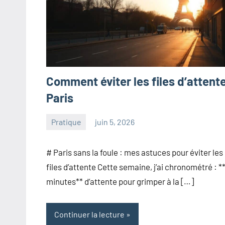
Comment éviter les files d’attent
Paris
Pratique
juin 5, 2026
paris
Aucun
commentaire
# Paris sans la foule : mes astuces pour éviter les
files d’attente Cette semaine, j’ai chronométré : *
minutes** d’attente pour grimper à la […]
Continuer la lecture